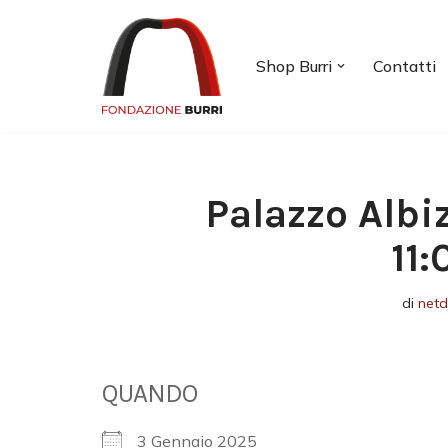
Vai
Shop Burri
Contatti
al
contenuto
Palazzo Albi
11
di
net
QUANDO
3 Gennaio 2025