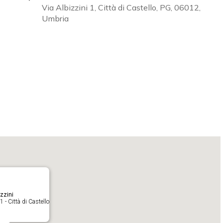
Via Albizzini 1, Città di Castello, PG, 06012,
Umbria
Calendar
iCalendar
O
zzini
1 - Città di Castello