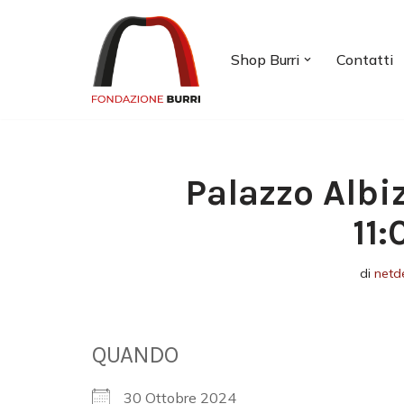
Vai
Shop Burri
Contatti
al
contenuto
Palazzo Albi
11
di
netd
QUANDO
30 Ottobre 2024