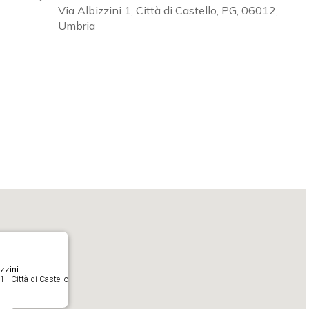
Via Albizzini 1, Città di Castello, PG, 06012,
Umbria
Calendar
iCalendar
O
zzini
1 - Città di Castello