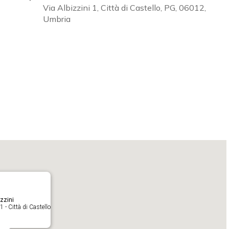
Via Albizzini 1, Città di Castello, PG, 06012,
Umbria
Calendar
iCalendar
O
zzini
1 - Città di Castello