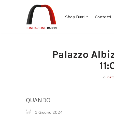
Vai
Shop Burri
Contatti
al
contenuto
Palazzo Albi
11
di
net
QUANDO
1 Giugno 2024