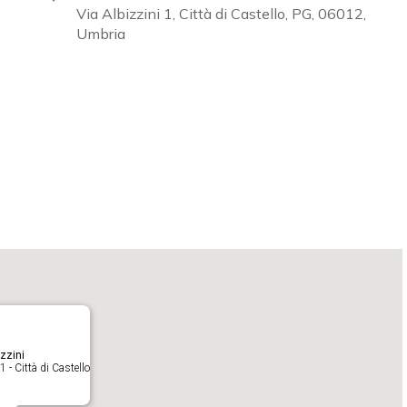
Via Albizzini 1, Città di Castello, PG, 06012,
Umbria
Calendar
iCalendar
O
zzini
1 - Città di Castello