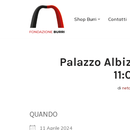
Vai
Shop Burri
Contatti
al
contenuto
Palazzo Albi
11
di
net
QUANDO
11 Aprile 2024