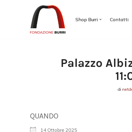
Vai
Shop Burri
Contatti
al
contenuto
Palazzo Albi
11
di
netd
QUANDO
14 Ottobre 2025