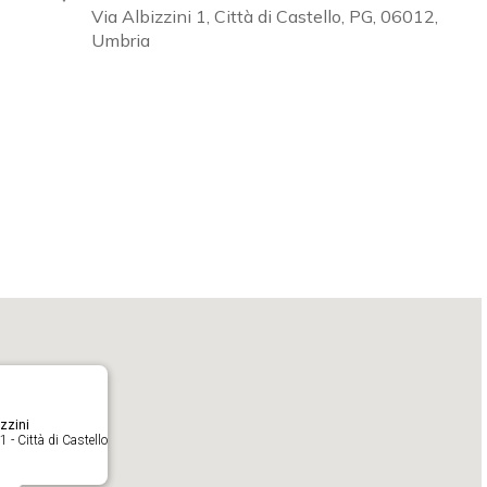
Via Albizzini 1, Città di Castello, PG, 06012,
Umbria
Calendar
iCalendar
O
zzini
1 - Città di Castello