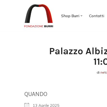
Vai
Shop Burri
Contatti
al
contenuto
Palazzo Albi
11
di
net
QUANDO
13 Aprile 2025