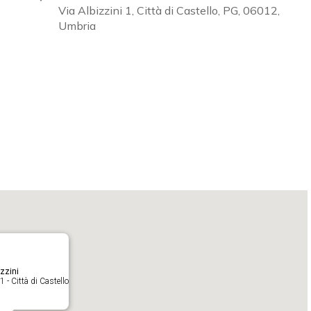
Via Albizzini 1, Città di Castello, PG, 06012,
Umbria
Calendar
iCalendar
O
zzini
1 - Città di Castello