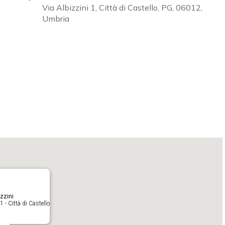
Via Albizzini 1, Città di Castello, PG, 06012,
Umbria
Calendar
iCalendar
O
zzini
1 - Città di Castello