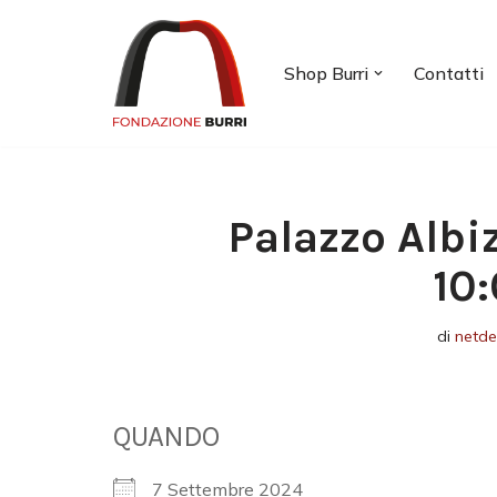
Vai
Shop Burri
Contatti
al
contenuto
Palazzo Albi
10
di
netd
QUANDO
7 Settembre 2024