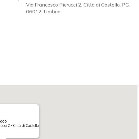
Via Francesco Pierucci 2, Città di Castello, PG,
06012, Umbria
Calendar
iCalendar
O
acco
cci 2 - Città di Castello