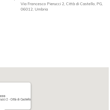
Via Francesco Pierucci 2, Città di Castello, PG,
06012, Umbria
Calendar
iCalendar
acco
cci 2 - Città di Castello