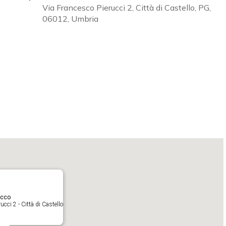
Via Francesco Pierucci 2, Città di Castello, PG,
06012, Umbria
Calendar
iCalendar
O
acco
cci 2 - Città di Castello