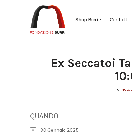
Vai
Shop Burri
Contatti
al
contenuto
Ex Seccatoi Ta
10
di
netd
QUANDO
30 Gennaio 2025