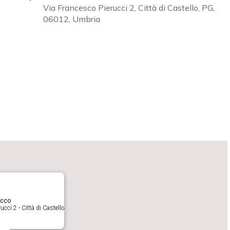
Via Francesco Pierucci 2, Città di Castello, PG,
06012, Umbria
Calendar
iCalendar
O
acco
cci 2 - Città di Castello